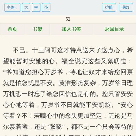
字体：
大
中
小
护眼
关灯
52
首页
书架
加入书签
返回目录
不已。十三阿哥这才特意送来了这点心，希
望能暂时安她的心。福全说完这些又絮叨道：
“爷知道您担心万岁爷，特地让奴才来给您回禀
就是怕您忧思不安。黄淮形势复杂，万岁爷日理
万机恐一时忘了给您回信也是有的。您只管安安
心心地等着，万岁爷不日就能平安凯旋。”安心
等着？不！若曦心中的念头更加坚定：无论是马
尔泰若曦，还是“张晓”，都不是一个只会等待的